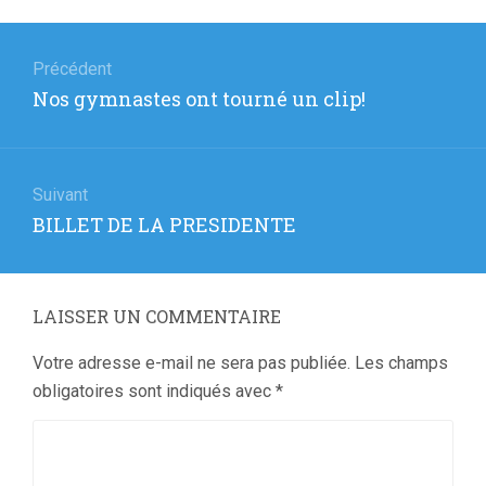
Navigation
de
Précédent
Article
Nos gymnastes ont tourné un clip!
l’article
précédent
:
Suivant
Article
BILLET DE LA PRESIDENTE
suivant
:
LAISSER UN COMMENTAIRE
Votre adresse e-mail ne sera pas publiée.
Les champs
obligatoires sont indiqués avec
*